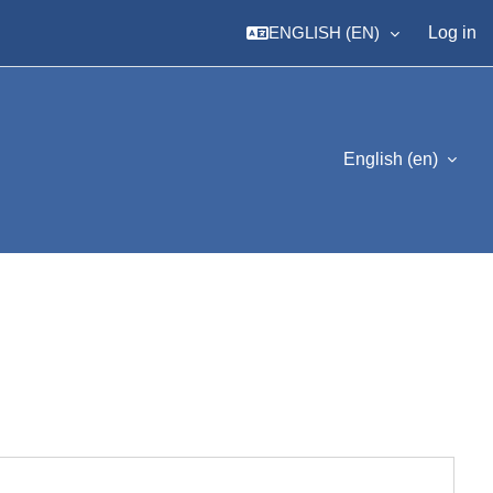
ENGLISH ‎(EN)‎
Log in
English ‎(en)‎