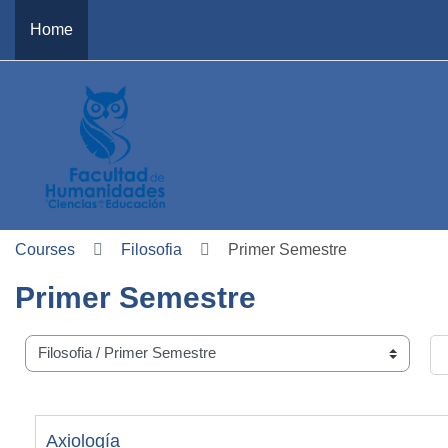
Skip to main content
Home
Courses
Filosofia
Primer Semestre
Primer Semestre
e categories
Se
Axiología