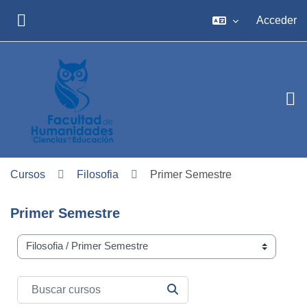
Salta al contenido principal
Acceder
PANEL LATERAL
Cursos
Filosofia
Primer Semestre
Primer Semestre
Carreras
Buscar cursos
BUSCAR CURSOS