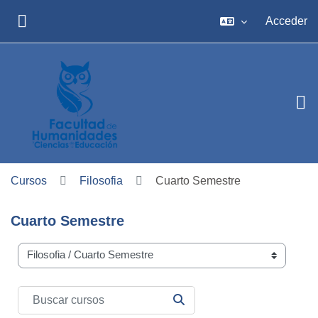
Salta al contenido principal
Acceder
PANEL LATERAL
Cursos
Filosofia
Cuarto Semestre
Cuarto Semestre
Carreras
Buscar cursos
BUSCAR CURSOS