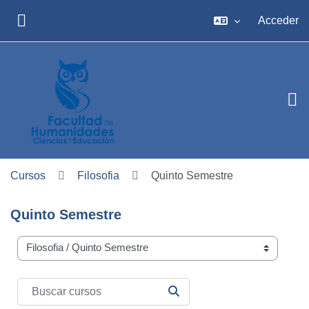
Salta al contenido principal
Acceder
PANEL LATERAL
Cursos
Filosofia
Quinto Semestre
Quinto Semestre
Carreras
Buscar cursos
BUSCAR CURSOS