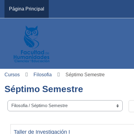
Salta al contenido principal
Página Principal
Cursos
Filosofia
Séptimo Semestre
Séptimo Semestre
Carreras
Bu
Taller de Investigación I