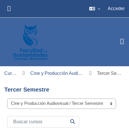
Salta al contenido principal
Acceder
PANEL LATERAL
Cursos
Cine y Producción Audiovisual
Tercer Semestre
Tercer Semestre
Carreras
Buscar cursos
BUSCAR CURSOS