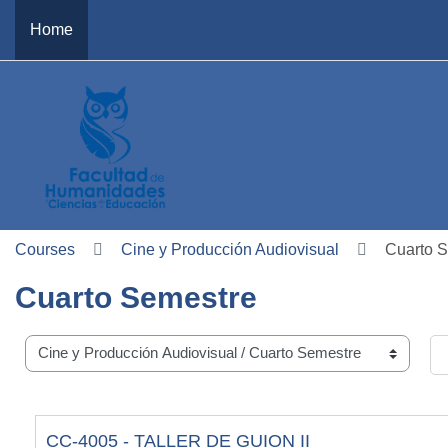
Skip to main content
Home
Courses
Cine y Producción Audiovisual
Cuarto 
Cuarto Semestre
e categories
Se
CC-4005 - TALLER DE GUION II