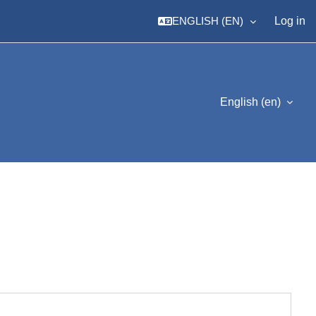
ENGLISH ‎(EN)‎
Log in
English ‎(en)‎