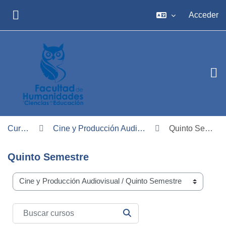
Salta al contenido principal
Acceder
PANEL LATERAL
Cursos
Cine y Producción Audiovisual
Quinto Semestre
Quinto Semestre
Carreras
Buscar cursos
BUSCAR CURSOS