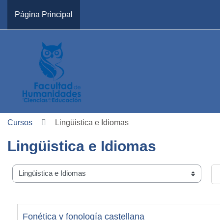
Salta al contenido principal
Página Principal
Cursos
Lingüistica e Idiomas
Lingüistica e Idiomas
Carreras
Bu
Fonética y fonología castellana