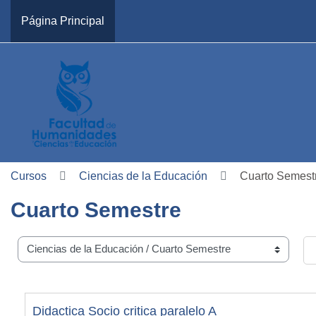
Salta al contenido principal
Página Principal
Cursos
Ciencias de la Educación
Cuarto Semest
Cuarto Semestre
Carreras
Bu
Didactica Socio critica paralelo A