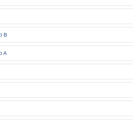
o B
o A